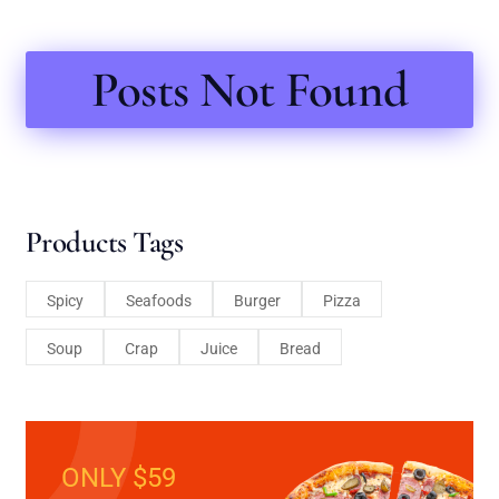
Posts Not Found
Products Tags
Spicy
Seafoods
Burger
Pizza
Soup
Crap
Juice
Bread
ONLY $59