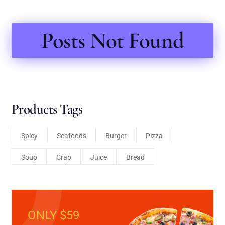
Posts Not Found
Products Tags
Spicy
Seafoods
Burger
Pizza
Soup
Crap
Juice
Bread
ONLY $59