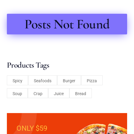
Posts Not Found
Products Tags
Spicy
Seafoods
Burger
Pizza
Soup
Crap
Juice
Bread
ONLY $59