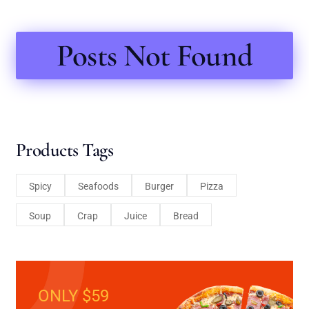
Posts Not Found
Products Tags
Spicy
Seafoods
Burger
Pizza
Soup
Crap
Juice
Bread
ONLY $59