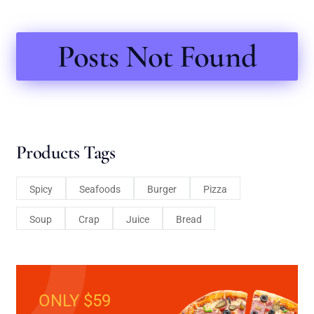
Posts Not Found
Products Tags
Spicy
Seafoods
Burger
Pizza
Soup
Crap
Juice
Bread
ONLY $59