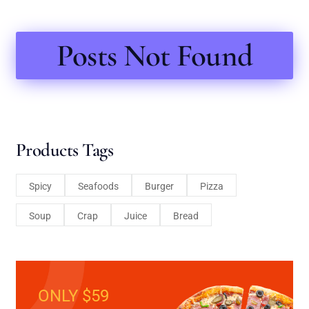
Posts Not Found
Products Tags
Spicy
Seafoods
Burger
Pizza
Soup
Crap
Juice
Bread
ONLY $59