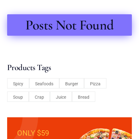
Posts Not Found
Products Tags
Spicy
Seafoods
Burger
Pizza
Soup
Crap
Juice
Bread
ONLY $59