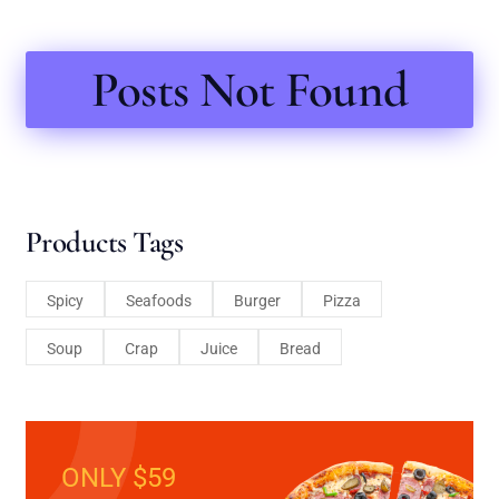
Posts Not Found
Products Tags
Spicy
Seafoods
Burger
Pizza
Soup
Crap
Juice
Bread
ONLY $59