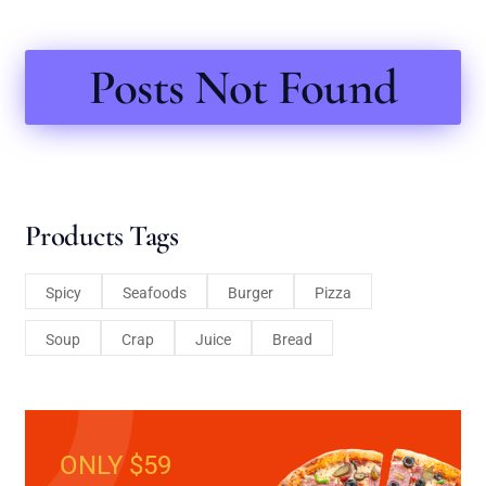
Posts Not Found
Products Tags
Spicy
Seafoods
Burger
Pizza
Soup
Crap
Juice
Bread
ONLY $59