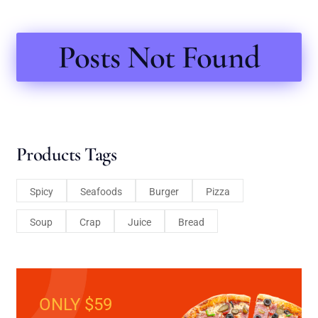
Posts Not Found
Products Tags
Spicy
Seafoods
Burger
Pizza
Soup
Crap
Juice
Bread
ONLY $59