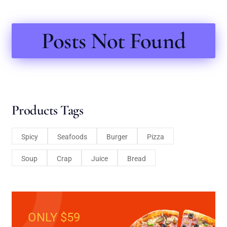
Posts Not Found
Products Tags
Spicy
Seafoods
Burger
Pizza
Soup
Crap
Juice
Bread
ONLY $59