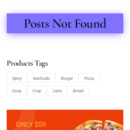
Posts Not Found
Products Tags
Spicy
Seafoods
Burger
Pizza
Soup
Crap
Juice
Bread
ONLY $59