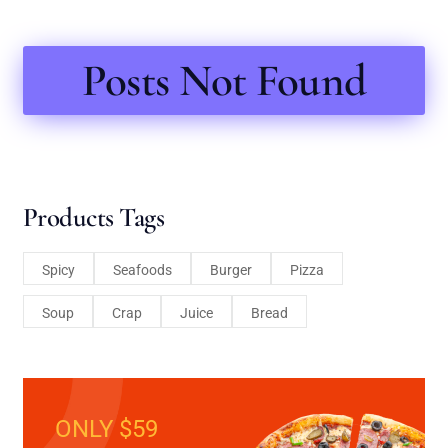
Posts Not Found
Products Tags
Spicy
Seafoods
Burger
Pizza
Soup
Crap
Juice
Bread
ONLY $59