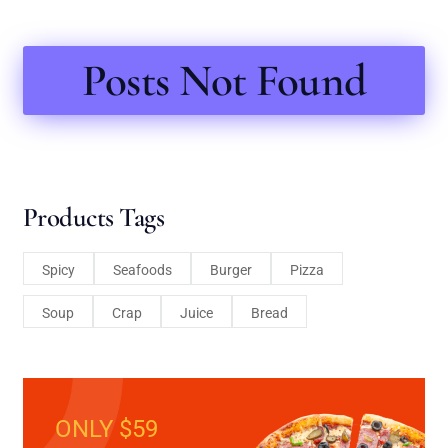
Posts Not Found
Products Tags
Spicy
Seafoods
Burger
Pizza
Soup
Crap
Juice
Bread
ONLY $59