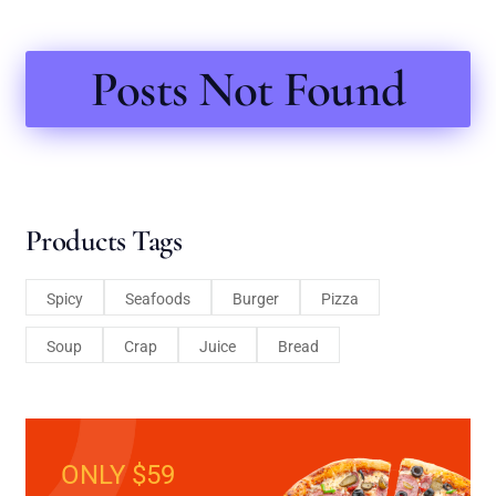
Posts Not Found
Products Tags
Spicy
Seafoods
Burger
Pizza
Soup
Crap
Juice
Bread
ONLY $59