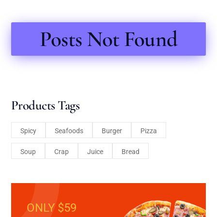
Posts Not Found
Products Tags
Spicy
Seafoods
Burger
Pizza
Soup
Crap
Juice
Bread
ONLY $59