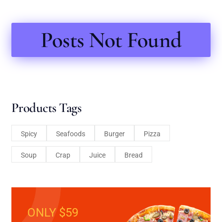
Posts Not Found
Products Tags
Spicy
Seafoods
Burger
Pizza
Soup
Crap
Juice
Bread
ONLY $59