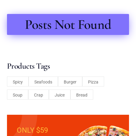
Posts Not Found
Products Tags
Spicy
Seafoods
Burger
Pizza
Soup
Crap
Juice
Bread
ONLY $59