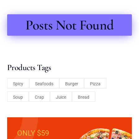
Posts Not Found
Products Tags
Spicy
Seafoods
Burger
Pizza
Soup
Crap
Juice
Bread
ONLY $59