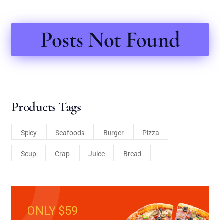
Posts Not Found
Products Tags
Spicy
Seafoods
Burger
Pizza
Soup
Crap
Juice
Bread
ONLY $59