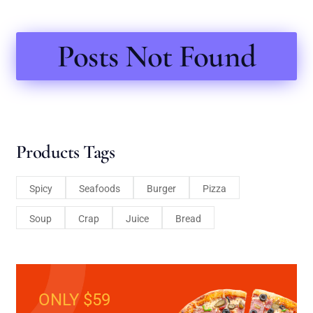
Posts Not Found
Products Tags
Spicy
Seafoods
Burger
Pizza
Soup
Crap
Juice
Bread
ONLY $59