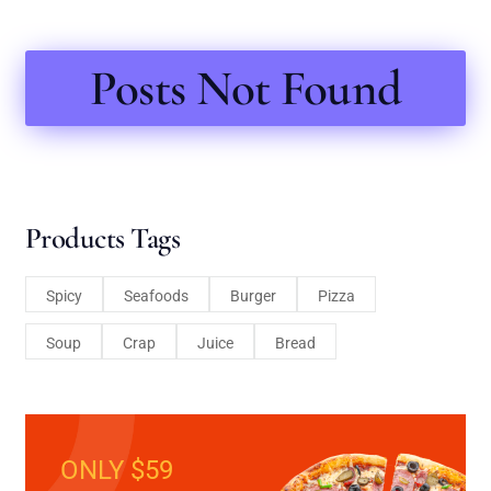
Posts Not Found
Products Tags
Spicy
Seafoods
Burger
Pizza
Soup
Crap
Juice
Bread
ONLY $59