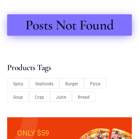
Posts Not Found
Products Tags
Spicy
Seafoods
Burger
Pizza
Soup
Crap
Juice
Bread
ONLY $59