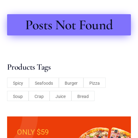
Posts Not Found
Products Tags
Spicy
Seafoods
Burger
Pizza
Soup
Crap
Juice
Bread
ONLY $59