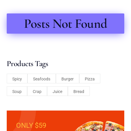
Posts Not Found
Products Tags
Spicy
Seafoods
Burger
Pizza
Soup
Crap
Juice
Bread
ONLY $59