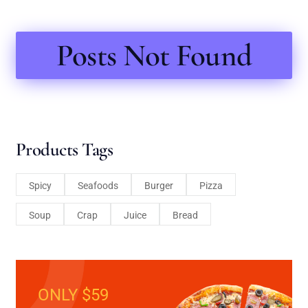
Posts Not Found
Products Tags
Spicy
Seafoods
Burger
Pizza
Soup
Crap
Juice
Bread
ONLY $59