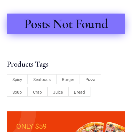
Posts Not Found
Products Tags
Spicy
Seafoods
Burger
Pizza
Soup
Crap
Juice
Bread
ONLY $59