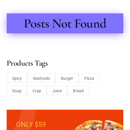
Posts Not Found
Products Tags
Spicy
Seafoods
Burger
Pizza
Soup
Crap
Juice
Bread
ONLY $59