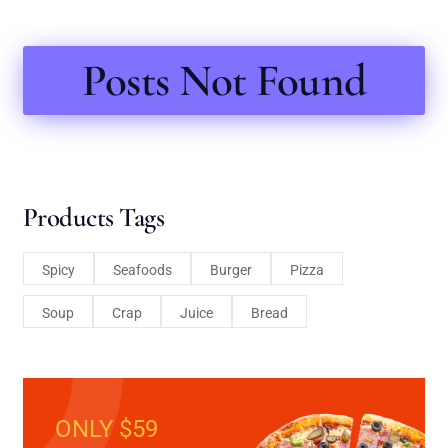
Posts Not Found
Products Tags
Spicy
Seafoods
Burger
Pizza
Soup
Crap
Juice
Bread
ONLY $59