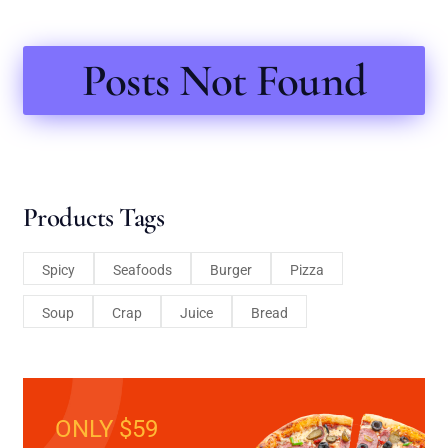
Posts Not Found
Products Tags
Spicy
Seafoods
Burger
Pizza
Soup
Crap
Juice
Bread
ONLY $59