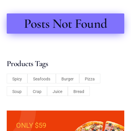
Posts Not Found
Products Tags
Spicy
Seafoods
Burger
Pizza
Soup
Crap
Juice
Bread
ONLY $59