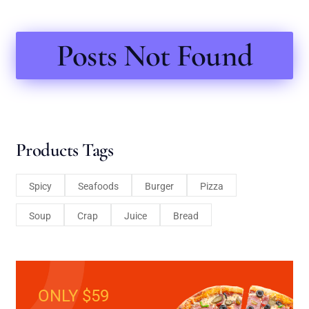
Posts Not Found
Products Tags
Spicy
Seafoods
Burger
Pizza
Soup
Crap
Juice
Bread
ONLY $59