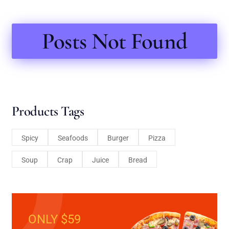
Posts Not Found
Products Tags
Spicy
Seafoods
Burger
Pizza
Soup
Crap
Juice
Bread
ONLY $59