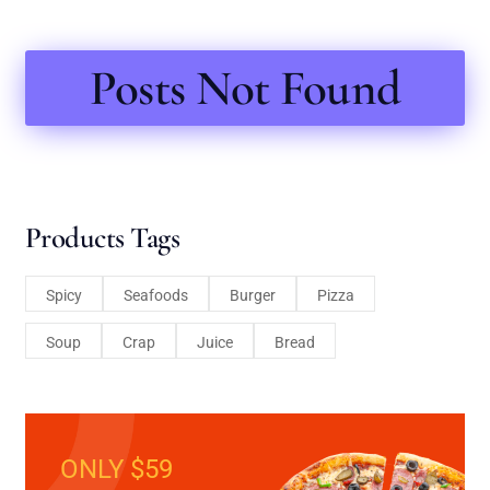
Posts Not Found
Products Tags
Spicy
Seafoods
Burger
Pizza
Soup
Crap
Juice
Bread
ONLY $59