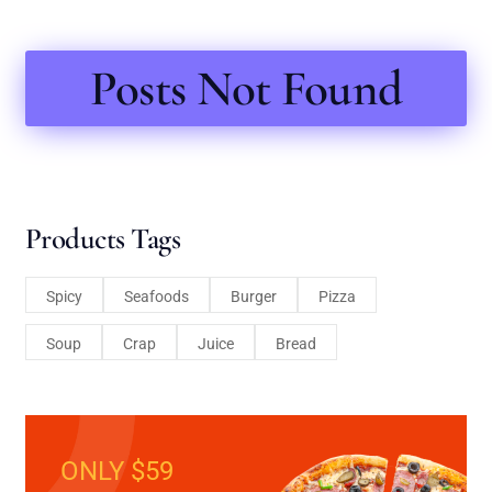
Posts Not Found
Products Tags
Spicy
Seafoods
Burger
Pizza
Soup
Crap
Juice
Bread
ONLY $59