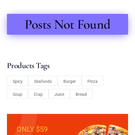
Posts Not Found
Products Tags
Spicy
Seafoods
Burger
Pizza
Soup
Crap
Juice
Bread
ONLY $59