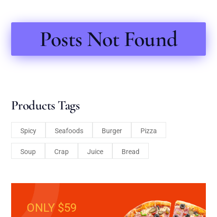
Posts Not Found
Products Tags
Spicy
Seafoods
Burger
Pizza
Soup
Crap
Juice
Bread
ONLY $59