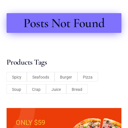
Posts Not Found
Products Tags
Spicy
Seafoods
Burger
Pizza
Soup
Crap
Juice
Bread
ONLY $59