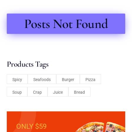
Posts Not Found
Products Tags
Spicy
Seafoods
Burger
Pizza
Soup
Crap
Juice
Bread
ONLY $59