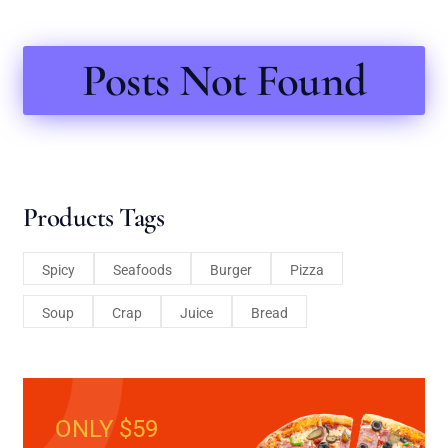
Posts Not Found
Products Tags
Spicy
Seafoods
Burger
Pizza
Soup
Crap
Juice
Bread
ONLY $59