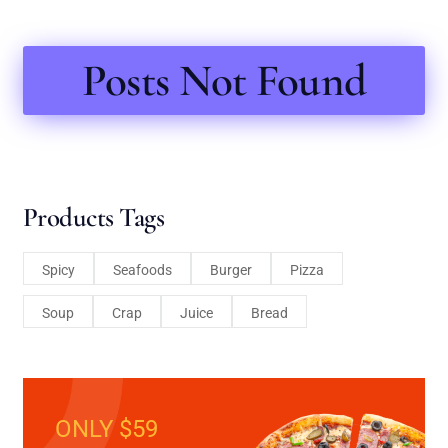
Posts Not Found
Products Tags
Spicy
Seafoods
Burger
Pizza
Soup
Crap
Juice
Bread
ONLY $59