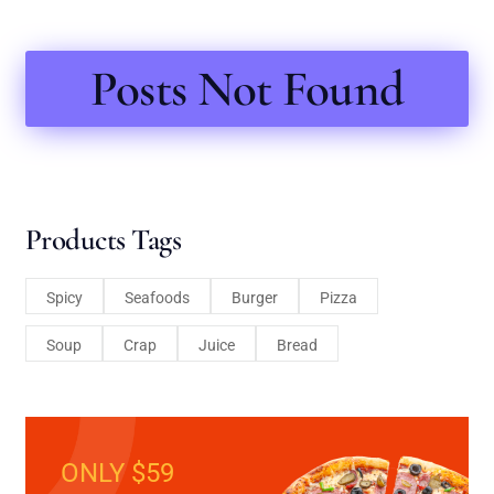
Posts Not Found
Products Tags
Spicy
Seafoods
Burger
Pizza
Soup
Crap
Juice
Bread
ONLY $59