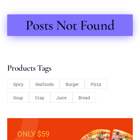
Posts Not Found
Products Tags
Spicy
Seafoods
Burger
Pizza
Soup
Crap
Juice
Bread
ONLY $59