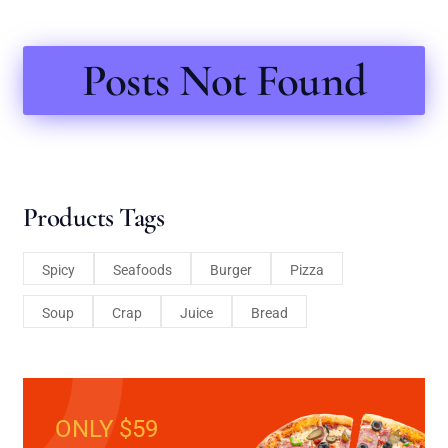
Posts Not Found
Products Tags
Spicy
Seafoods
Burger
Pizza
Soup
Crap
Juice
Bread
ONLY $59