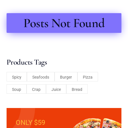
Posts Not Found
Products Tags
Spicy
Seafoods
Burger
Pizza
Soup
Crap
Juice
Bread
ONLY $59