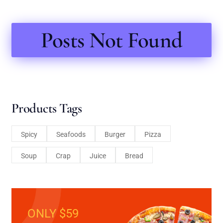
Posts Not Found
Products Tags
Spicy
Seafoods
Burger
Pizza
Soup
Crap
Juice
Bread
ONLY $59