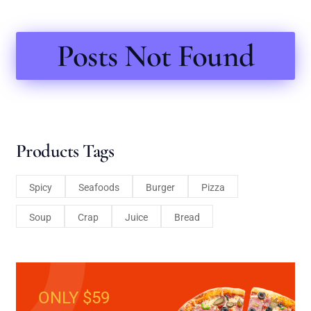
Posts Not Found
Products Tags
Spicy
Seafoods
Burger
Pizza
Soup
Crap
Juice
Bread
ONLY $59