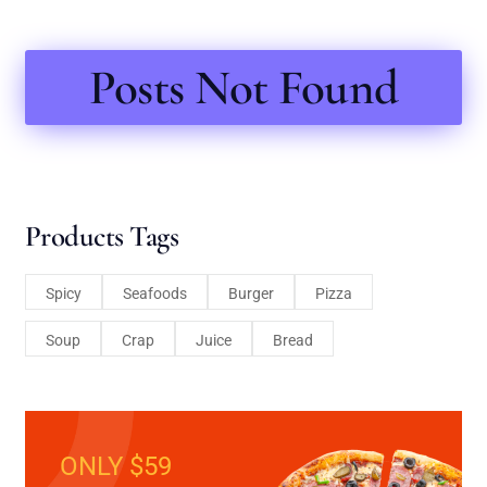
Posts Not Found
Products Tags
Spicy
Seafoods
Burger
Pizza
Soup
Crap
Juice
Bread
ONLY $59