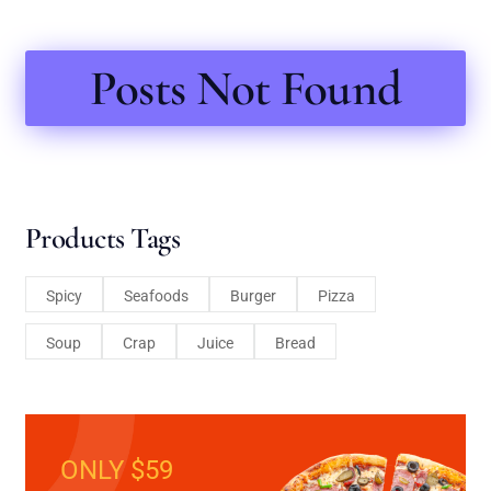
Posts Not Found
Products Tags
Spicy
Seafoods
Burger
Pizza
Soup
Crap
Juice
Bread
ONLY $59