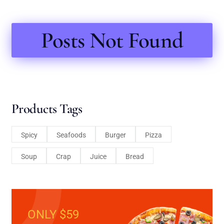
Posts Not Found
Products Tags
Spicy
Seafoods
Burger
Pizza
Soup
Crap
Juice
Bread
ONLY $59